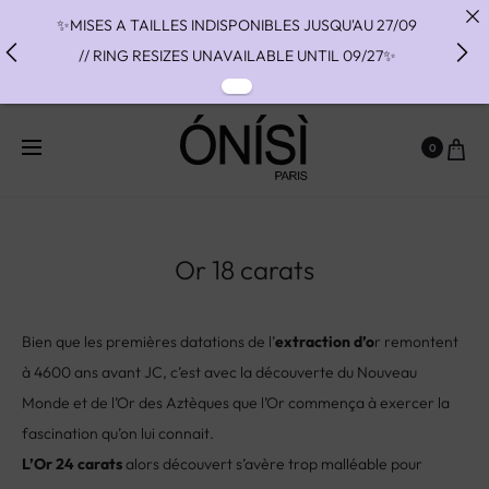
✨MISES A TAILLES INDISPONIBLES JUSQU'AU 27/09
// RING RESIZES UNAVAILABLE UNTIL 09/27✨
✨ FAST SHIPPING TO THE US WITH DHL EXPRESS -
NO SUPRISE DUTIES AT DELIVERY ✨
0
✨ PAIEMENT EN 3 OU 4 FOIS SANS FRAIS AVEC
ALMA - PAY IN CHARGE FREE INSTALMENTS WITH
ALMA ✨
Or 18 carats
Bien que les premières datations de l’
extraction d’o
r remontent
à 4600 ans avant JC, c’est avec la découverte du Nouveau
Monde et de l’Or des Aztèques que l’Or commença à exercer la
fascination qu’on lui connait.
L’Or 24 carats
alors découvert s’avère trop malléable pour
produire des bijoux durables et c’est un alliage à partir de
75%