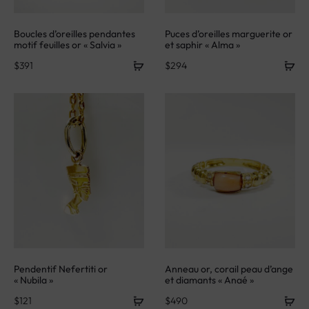
Boucles d’oreilles pendantes
Puces d’oreilles marguerite or
motif feuilles or « Salvia »
et saphir « Alma »
$
391
$
294
Pendentif Nefertiti or
Anneau or, corail peau d’ange
« Nubila »
et diamants « Anaé »
$
121
$
490