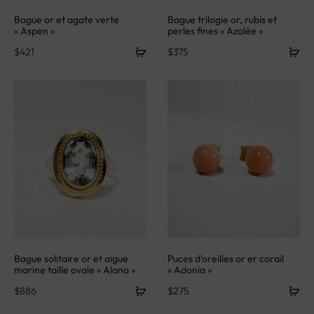
Bague or et agate verte
Bague trilogie or, rubis et
« Aspen »
perles fines « Azalée »
$
421
$
375
Bague solitaire or et aigue
Puces d’oreilles or er corail
marine taille ovale « Alana »
« Adonia »
$
886
$
275