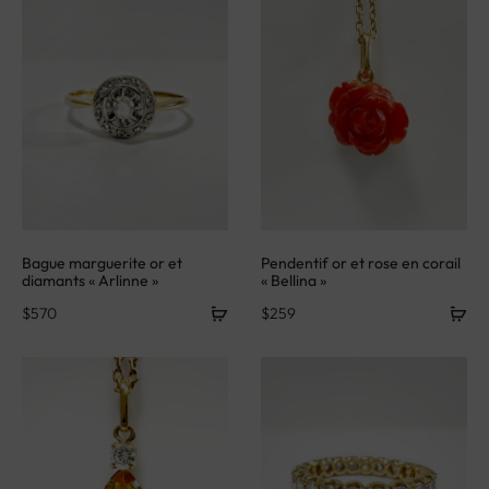
Bague marguerite or et
Pendentif or et rose en corail
diamants « Arlinne »
« Bellina »
$
570
$
259