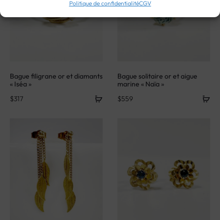
Politique de confidentialité
CGV
Bague filigrane or et diamants
Bague solitaire or et aigue
« Iséa »
marine « Naïa »
$
317
$
559