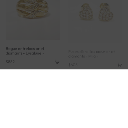
Bague entrelacs or et
Puces d’oreilles cœur or et
diamants « Lysalune »
diamants « Mila »
$
882
$
605
Bague camée or et grenats
« Madalena »
$
663