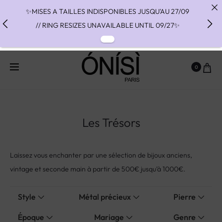
✨MISES A TAILLES INDISPONIBLES JUSQU'AU 27/09
// RING RESIZES UNAVAILABLE UNTIL 09/27✨
✨ FAST SHIPPING TO THE US WITH DHL EXPRESS -
NO SUPRISE DUTIES AT DELIVERY ✨
0
✨ PAIEMENT EN 3 OU 4 FOIS SANS FRAIS AVEC
ALMA - PAY IN CHARGE FREE INSTALMENTS WITH
ALMA ✨
Les Trésors
Laissez vous enchanter par une sélection de bijoux anciens,
vintage et seconde main à partir de 500€ jusqu’à 1000€.
Style
Métal précieux
Pierre
Époque
Mariage
Genre