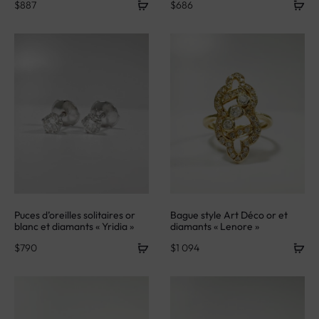
$
887
$
686
Puces d’oreilles solitaires or
Bague style Art Déco or et
blanc et diamants « Yridia »
diamants « Lenore »
$
790
$
1 094