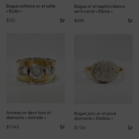
Bague solitaire or et iolite
Bague or et saphirs blancs
« Eydis »
serti carré « Ellyne »
$
721
$
698
Anneau or deux tons et
Bague jonc or et pavé
diamants « Astrelle »
diamants « Stelline »
$
1 043
$
1 124