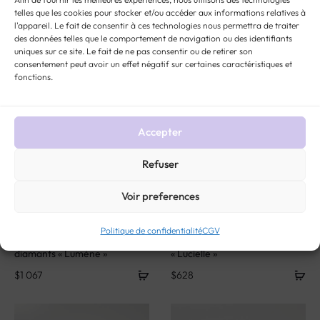
« Victorine »
telles que les cookies pour stocker et/ou accéder aux informations relatives à
$
605
l'appareil. Le fait de consentir à ces technologies nous permettra de traiter
$
790
des données telles que le comportement de navigation ou des identifiants
uniques sur ce site. Le fait de ne pas consentir ou de retirer son
consentement peut avoir un effet négatif sur certaines caractéristiques et
fonctions.
Accepter
Refuser
Voir preferences
Politique de confidentialité
CGV
Bague marquise or et
Bague solitaire or et diamant
diamants « Lumène »
« Lucielle »
$
1 067
$
628