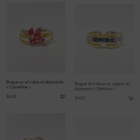
Bague or et rubis et diamants
Bague Art déco or, saphir et
« Caméline »
diamants « Dahline »
$
628
$
905