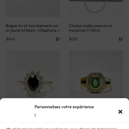
Bague toi et moi diamants sur
Chaine maille jaseron or
or jaune et blanc « Diaphane »
moyenne // 43cm
$
864
$
633
Personnalisez votre expérience
!
Bague marquise or et saphirs
Bague Art Déco or,
« Doriane »
émeraudes et diamants
Afin de fournir les meilleures expériences, nous utilisons des technologies