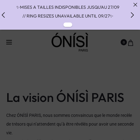
✨MISES A TAILLES INDISPONIBLES JUSQU'AU 27/09
// RING RESIZES UNAVAILABLE UNTIL 09/27✨
✨ FAST SHIPPING TO THE US WITH DHL EXPRESS -
NO SUPRISE DUTIES AT DELIVERY ✨
0
✨ PAIEMENT EN 3 OU 4 FOIS SANS FRAIS AVEC
ALMA - PAY IN CHARGE FREE INSTALMENTS WITH
ALMA ✨
La vision ÓNÍSÌ PARIS
Chez ÓNÍSÌ PARIS, nous sommes convaincus que le monde recèle
de trésors qui n’attendent qu’à être révélés pour avoir une seconde
vie.
Notre mission : découvrir ces petites merveilles aux quatre coins