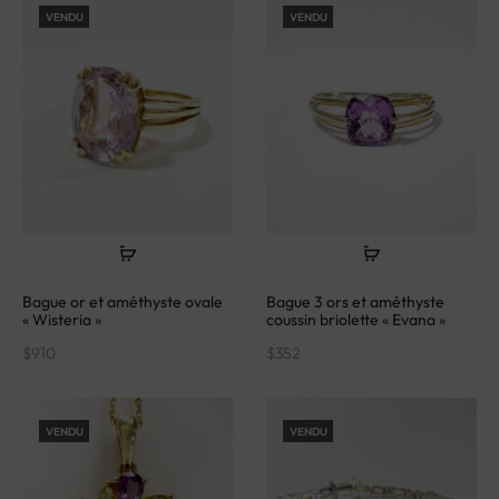
VENDU
VENDU
Bague or et améthyste ovale
Bague 3 ors et améthyste
« Wisteria »
coussin briolette « Evana »
$
910
$
352
VENDU
VENDU