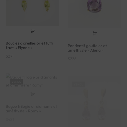
Boucles d’oreilles or et tutti
Pendentif goutte or et
frutti « Elyane »
améthyste « Alena »
$
271
$
236
VENDU
VENDU
Bague trilogie or diamants et
améthyste « Romy »
$
421