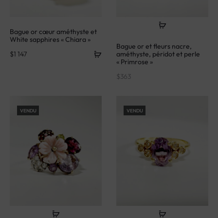
Bague or cœur améthyste et
White sapphires « Chiara »
Bague or et fleurs nacre,
$
1 147
améthyste, péridot et perle
« Primrose »
$
363
VENDU
VENDU