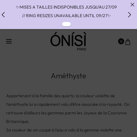
✨MISES A TAILLES INDISPONIBLES JUSQU'AU 27/09
// RING RESIZES UNAVAILABLE UNTIL 09/27✨
✨ FAST SHIPPING TO THE US WITH DHL EXPRESS -
NO SUPRISE DUTIES AT DELIVERY ✨
0
✨ PAIEMENT EN 3 OU 4 FOIS SANS FRAIS AVEC
ALMA - PAY IN CHARGE FREE INSTALMENTS WITH
ALMA ✨
Améthyste
Appartenant à la famille des quartz, la couleur violette de
l’améthyste lui a rapidement valu d’être associée à la royauté. On
retrouve d’ailleurs les gemmes parmi les Joyaux de la Couronne
Britannique.
Sa couleur de vin coupé à l’eau a valu à la gemme violette une
association au dieu du vin Dionysos et des prétendues vertus