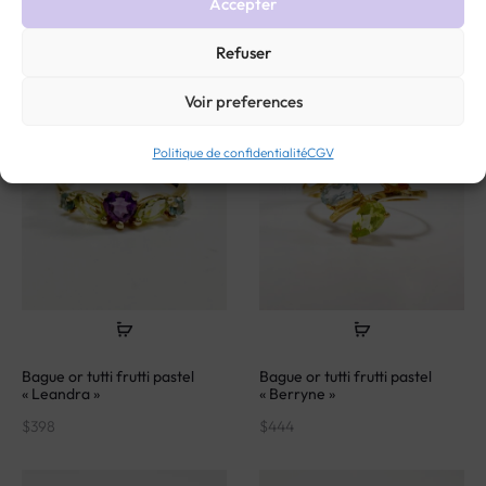
Accepter
$
432
$
282
Refuser
VENDU
VENDU
Voir preferences
Politique de confidentialité
CGV
Bague or tutti frutti pastel
Bague or tutti frutti pastel
« Leandra »
« Berryne »
$
398
$
444