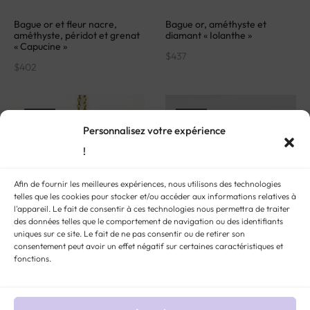
Bague or et fleur nacre,
Bague or, améthyste et
améthyste, péridot et grenat
diamant « Iolanthe »
« Capucine »
$
437
$
402
VENDU
VENDU
Personnalisez votre expérience
!
Afin de fournir les meilleures expériences, nous utilisons des technologies
telles que les cookies pour stocker et/ou accéder aux informations relatives à
l'appareil. Le fait de consentir à ces technologies nous permettra de traiter
des données telles que le comportement de navigation ou des identifiants
uniques sur ce site. Le fait de ne pas consentir ou de retirer son
consentement peut avoir un effet négatif sur certaines caractéristiques et
fonctions.
Pendentif or et améthyste
Puces d’oreilles tutti frutti
« Jacinthe »
pastel et or « Ilona »