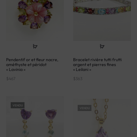
Pendentif or et fleur nacre,
Bracelet rivière tutti frutti
améthyste et péridot
argent et pierres fines
« Lavinia »
« Leilani »
$
467
$
363
VENDU
VENDU