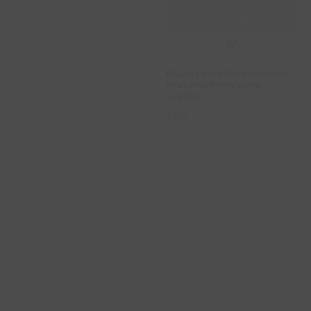
Boucles d’oreilles pendantes
or et améthyste poire
« Lydia »
$
225
VENDU
VENDU
Bague jonc améthyste et
saphirs blancs « Dhalia »
$
917
Bague or et améthyste