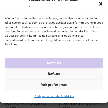
!
Pendentif marguerite
Boucles d’oreilles or blanc et
diamant en or blanc « Elorise »
améthyste « Pétunia »
Afin de fournir les meilleures expériences, nous utilisons des technologies
telles que les cookies pour stocker et/ou accéder aux informations relatives à
$
409
$
271
l'appareil. Le fait de consentir à ces technologies nous permettra de traiter
des données telles que le comportement de navigation ou des identifiants
uniques sur ce site. Le fait de ne pas consentir ou de retirer son
consentement peut avoir un effet négatif sur certaines caractéristiques et
VENDU
VENDU
fonctions.
Accepter
Refuser
Voir preferences
Politique de confidentialité
CGV
Boucles d’oreilles créoles or
Boucles d’oreilles créoles or
« Cordelia »
« Oriana »