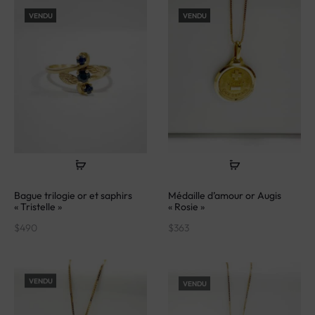
VENDU
VENDU
Bague trilogie or et saphirs
Médaille d’amour or Augis
« Tristelle »
« Rosie »
$
490
$
363
VENDU
VENDU