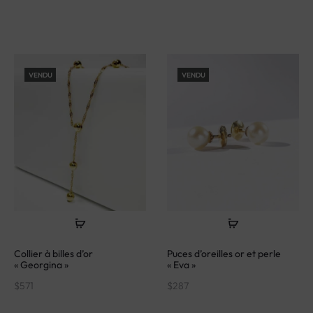
VENDU
VENDU
Collier à billes d’or
Puces d’oreilles or et perle
« Georgina »
« Eva »
$
571
$
287