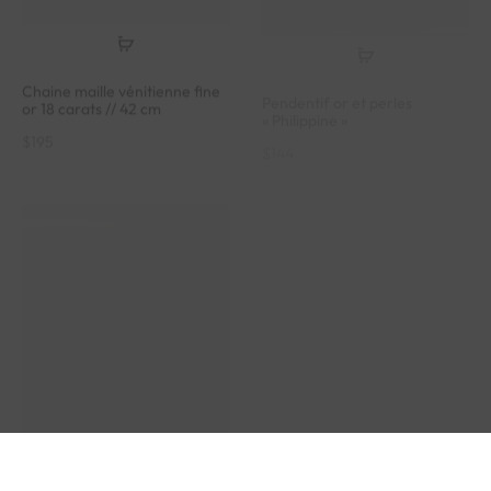
Chaine maille vénitienne fine
Pendentif or et perles
or 18 carats // 42 cm
« Philippine »
$
195
$
144
VENDU
VENDU
Médaillon porte photo secret
Pendentif or et grenat
or, perle et rubis « Amaryllis »
« Almandia »