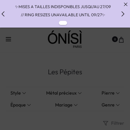
✨MISES A TAILLES INDISPONIBLES JUSQU'AU 27/09
// RING RESIZES UNAVAILABLE UNTIL 09/27✨
✨ FAST SHIPPING TO THE US WITH DHL EXPRESS -
NO SUPRISE DUTIES AT DELIVERY ✨
0
✨ PAIEMENT EN 3 OU 4 FOIS SANS FRAIS AVEC
ALMA - PAY IN CHARGE FREE INSTALMENTS WITH
ALMA ✨
Les Pépites
Style
Métal précieux
Pierre
Époque
Mariage
Genre
Filtrer