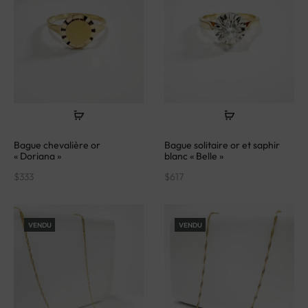
Bague chevalière or
Bague solitaire or et saphir
« Doriana »
blanc « Belle »
$
333
$
617
VENDU
VENDU