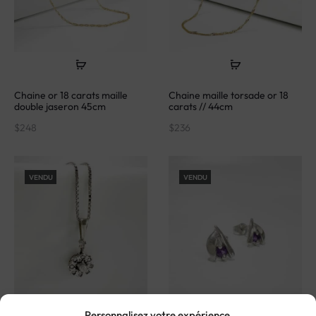
Chaine or 18 carats maille
Chaine maille torsade or 18
double jaseron 45cm
carats // 44cm
$
248
$
236
VENDU
VENDU
Personnalisez votre expérience