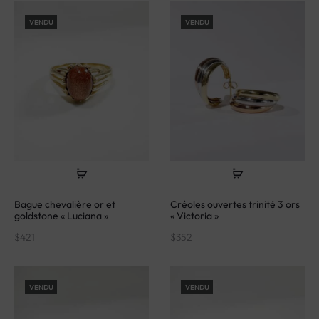
VENDU
VENDU
Bague chevalière or et
Créoles ouvertes trinité 3 ors
goldstone « Luciana »
« Victoria »
$
421
$
352
VENDU
VENDU