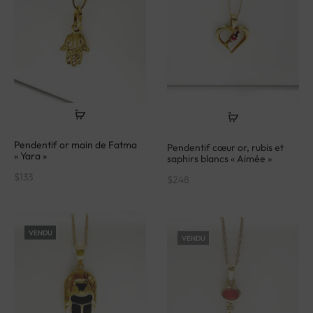
Pendentif or main de Fatma
Pendentif cœur or, rubis et
« Yara »
saphirs blancs « Aimée »
$
133
$
248
VENDU
VENDU