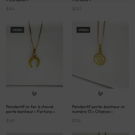
$
414
$
287
VENDU
VENDU
Pendentif or fer à cheval
Pendentif porte-bonheur or
porte bonheur « Fortuna »
numéro 13 « Chance »
$
149
$
126