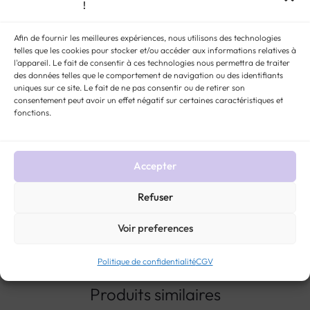
!
étroitement liée à l’amour, sont donc des pierres de choix pour cette
bague. En effet, Saint Valentin de Terni, Saint Patron des amoureux
Afin de fournir les meilleures expériences, nous utilisons des technologies
telles que les cookies pour stocker et/ou accéder aux informations relatives à
depuis le 15ème siècle, portait une améthyste autour du cou. De plus,
l'appareil. Le fait de consentir à ces technologies nous permettra de traiter
l’améthyste ornait l’anneau pastoral, une bague en or montée d’une
des données telles que le comportement de navigation ou des identifiants
uniques sur ce site. Le fait de ne pas consentir ou de retirer son
Améthyste en signe de fidélité.
consentement peut avoir un effet négatif sur certaines caractéristiques et
fonctions.
STYLE:
BAGUES ANCIENNES ET VINTAGE
MÉTAL :
OR 18 CARATS
,
OR TOUS
TITRES
PIERRE :
AMÉTHYSTE
,
DIAMANT
ÉPOQUE :
VINTAGE
MARIAGE :
BAGUE
DE FIANÇAILLES
GENRE :
BIJOUX FEMMES ANCIENS ET VINTAGE
Accepter
Refuser
Voir preferences
Politique de confidentialité
CGV
Produits similaires