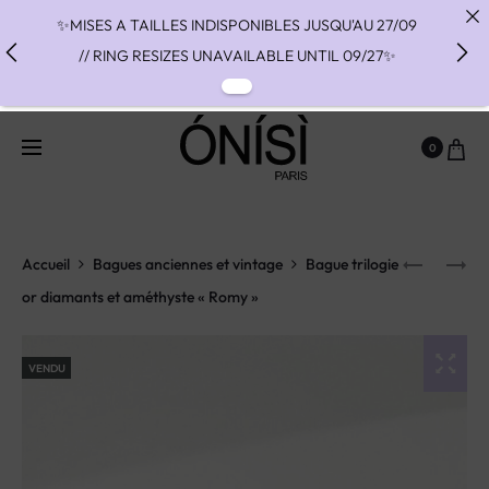
✨MISES A TAILLES INDISPONIBLES JUSQU'AU 27/09
// RING RESIZES UNAVAILABLE UNTIL 09/27✨
✨ FAST SHIPPING TO THE US WITH DHL EXPRESS -
NO SUPRISE DUTIES AT DELIVERY ✨
0
✨ PAIEMENT EN 3 OU 4 FOIS SANS FRAIS AVEC
ALMA - PAY IN CHARGE FREE INSTALMENTS WITH
ALMA ✨
Accueil
Bagues anciennes et vintage
Bague trilogie
or diamants et améthyste « Romy »
VENDU