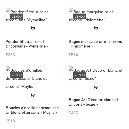
VENDU
VENDU
Pendentif cœur or et
Bague marquise or et zircons
zirconiums « Aymelline »
« Philomène »
$
386
$
564
VENDU
VENDU
Bague Art Déco or blanc et
zircons « Suzie »
Boucles d’oreilles dormeuses
or blanc et zircons « Maylis »
$
455
$
518