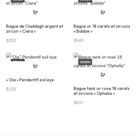
Bague de Claddagh argent et
Bague or 18 carats et zircons
zircon « Ciara »
« Bubble »
$
282
$
548
VENDU
VENDU
« Oia » Pendentif evil eye
Bague tank or rose 18 carats
$
133
et zircons « Ophelia »
$
437