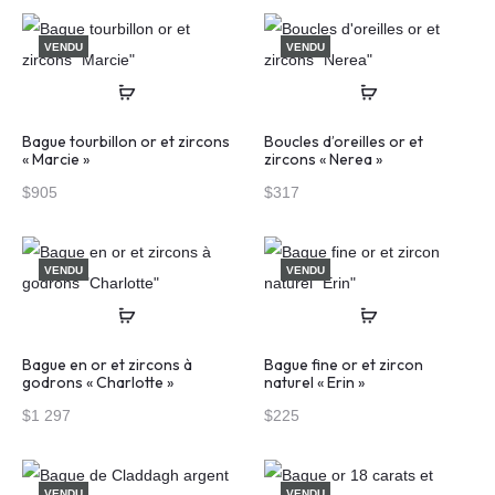
VENDU
VENDU
Bague tourbillon or et zircons
Boucles d’oreilles or et
« Marcie »
zircons « Nerea »
$
905
$
317
VENDU
VENDU
Bague en or et zircons à
Bague fine or et zircon
godrons « Charlotte »
naturel « Erin »
$
1 297
$
225
VENDU
VENDU