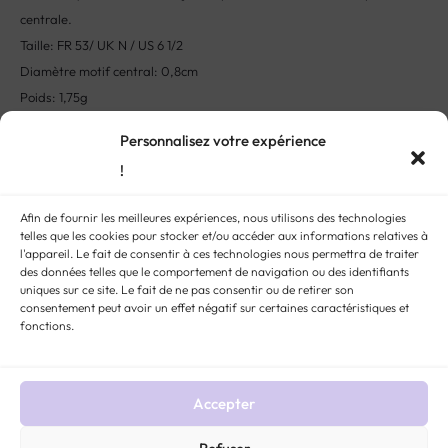
centrale.
Taille: FR 53/ UK N / US 6 1/2
Diamètre motif central: 0,8cm
Poids: 1,75g
Poinçon aigle
Personnalisez votre expérience
Cette pièce unique a eu une vie précédente en France.
!
L’histoire:
Par sa couleur de feu ardent, de nombreuses cultures
associent le rubis à la passion. En Inde, la légende veut que sa couleur
Afin de fournir les meilleures expériences, nous utilisons des technologies
provienne d’un feu interne ne pouvant être éteint. En Asie, le rubis
telles que les cookies pour stocker et/ou accéder aux informations relatives à
évoque souvent la protection et était porté par les guerriers et les
l'appareil. Le fait de consentir à ces technologies nous permettra de traiter
des données telles que le comportement de navigation ou des identifiants
souverains dans ce but. Chez les Chrétiens, elle représente le sang du
uniques sur ce site. Le fait de ne pas consentir ou de retirer son
christ et ornait les bagues de cardinaux. Pierre de naissance de
consentement peut avoir un effet négatif sur certaines caractéristiques et
fonctions.
Juillet, cette pierre d’un rouge intense symbolise également l’amour
passionnel et les 35 ans de mariage.
Accepter
STYLE:
BAGUES ANCIENNES ET VINTAGE
MÉTAL :
OR 18 CARATS
,
OR TOUS
TITRES
PIERRE :
RUBIS
ÉPOQUE :
VINTAGE
MARIAGE :
BAGUE DE