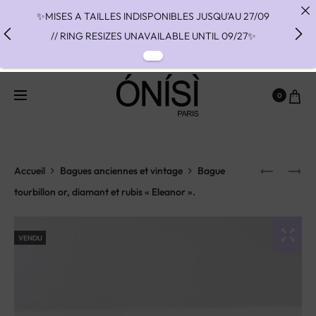
✨MISES A TAILLES INDISPONIBLES JUSQU'AU 27/09
// RING RESIZES UNAVAILABLE UNTIL 09/27✨
✨ FAST SHIPPING TO THE US WITH DHL EXPRESS -
NO SUPRISE DUTIES AT DELIVERY ✨
0
✨ PAIEMENT EN 3 OU 4 FOIS SANS FRAIS AVEC
ALMA - PAY IN CHARGE FREE INSTALMENTS WITH
ALMA ✨
Accueil
Bagues anciennes et vintage
Bague
tourbillon or, diamant et rubis « Eleanor ».
VENDU