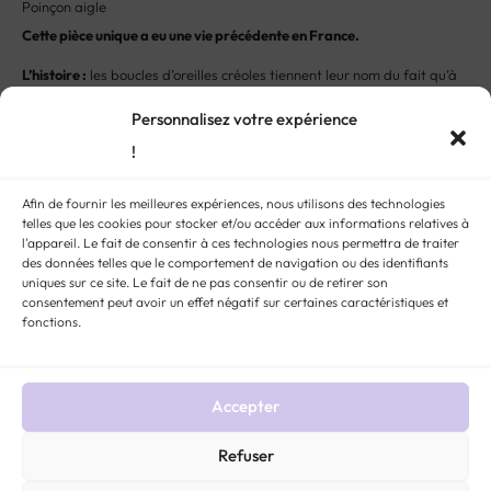
Poinçon aigle
Cette pièce unique a eu une vie précédente en France.
L’histoire :
les boucles d’oreilles créoles tiennent leur nom du fait qu’à
l’époque de l’esclavage, elles étaient le seul bijou que les esclaves aux
Personnalisez votre expérience
Antilles étaient autorisés à porter. Elles sont devenues un fort
!
symbole identitaire pour la communauté noire. Cette symbolique s’est
poursuivie aux Etats-Unis dans les années 70 avec les Black Panthers
Afin de fournir les meilleures expériences, nous utilisons des technologies
qui en ont fait leur accessoire de choix, mais aussi des chanteuses
telles que les cookies pour stocker et/ou accéder aux informations relatives à
l'appareil. Le fait de consentir à ces technologies nous permettra de traiter
telles que Dona Summers ou Gloria Gaynor. Enfin, dans la pop culture
des données telles que le comportement de navigation ou des identifiants
du début 2000, des chanteuses telles que Beyoncé et Jennifer Lopez
uniques sur ce site. Le fait de ne pas consentir ou de retirer son
consentement peut avoir un effet négatif sur certaines caractéristiques et
en ont fait leur bijou de choix, ancrant résolument ce bijou dans le
fonctions.
répertoire des classiques.
STYLE:
BOUCLES D'OREILLES ANCIENNES ET VINTAGE
MÉTAL :
OR 18 CARATS
,
OR
Accepter
TOUS TITRES
ÉPOQUE :
19ÈME
GENRE :
BIJOUX FEMMES ANCIENS ET VINTAGE
Refuser