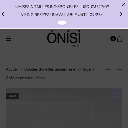
✨MISES A TAILLES INDISPONIBLES JUSQU'AU 27/09
// RING RESIZES UNAVAILABLE UNTIL 09/27✨
✨ FAST SHIPPING TO THE US WITH DHL EXPRESS -
NO SUPRISE DUTIES AT DELIVERY ✨
0
✨ PAIEMENT EN 3 OU 4 FOIS SANS FRAIS AVEC
ALMA - PAY IN CHARGE FREE INSTALMENTS WITH
ALMA ✨
Accueil
Boucles d'oreilles anciennes et vintage
Créoles or rose « Mila »
VENDU