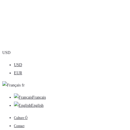
USD
USD
EUR
fr
Français
English
Culture Ó
Contact