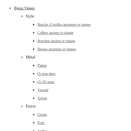
Bijoux Vintage
Style
Boucles d’oreilles anciennes et vintage
Colliers anciens et vintage
Bracelets anciens et vintage
Bagues anciennes et vintage
Métal
Platine
Or tous titres
Or 18 carats
Vermeil
Argent
Pierre
Grenat
Perle