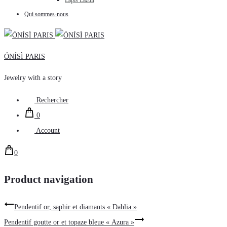
Lapis Lazuli
Qui sommes-nous
ÓNÍSÌ PARIS
Jewelry with a story
Rechercher
0
Account
0
Product navigation
Pendentif or, saphir et diamants « Dahlia »
Pendentif goutte or et topaze bleue « Azura »