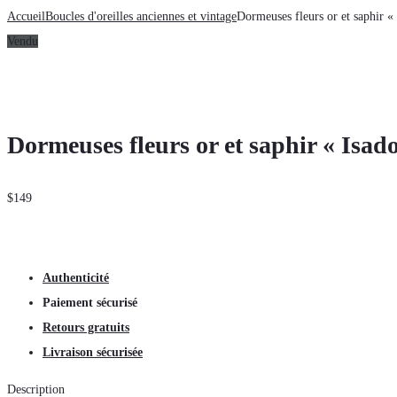
Accueil
Boucles d'oreilles anciennes et vintage
Dormeuses fleurs or et saphir «
Vendu
Dormeuses fleurs or et saphir « Isad
$
149
Authenticité
Paiement sécurisé
Retours gratuits
Livraison sécurisée
Description