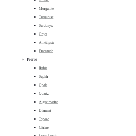
Ambre
Morganite
Turquoise
Sardonyx
Onyx
Améthyste
Emeraude
Pierre
Rubis
Saphir
Opale
Quartz
Aigue marine
Diamant
Topaze
Citrine