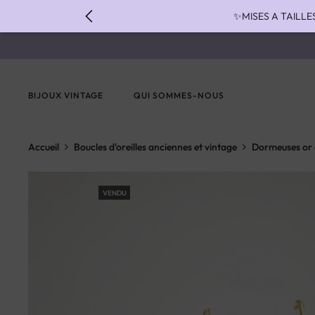
✨MISES A TAILLE
✨ FAST S
✨ PAIEMENT EN 3 
BIJOUX VINTAGE
QUI SOMMES-NOUS
Accueil
Boucles d'oreilles anciennes et vintage
Dormeuses or e
VENDU