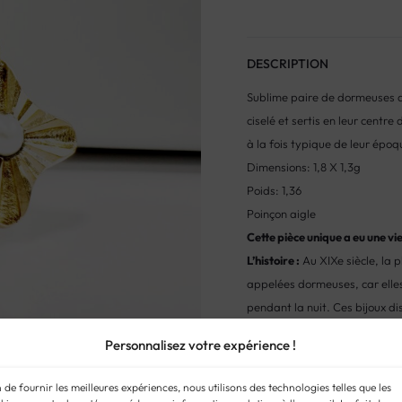
DESCRIPTION
Sublime paire de dormeuses d
ciselé et sertis en leur centre
à la fois typique de leur époq
Dimensions: 1,8 X 1,3g
Poids: 1,36
Poinçon aigle
Cette pièce unique a eu une v
L’histoire :
Au XIXe siècle, la 
appelées dormeuses, car elles
pendant la nuit. Ces bijoux di
pierres précieuses, ajoutant 
Personnalisez votre expérience !
ingénieuse, avec un fermoir s
alliant confort et raffinement.
n de fournir les meilleures expériences, nous utilisons des technologies telles que les