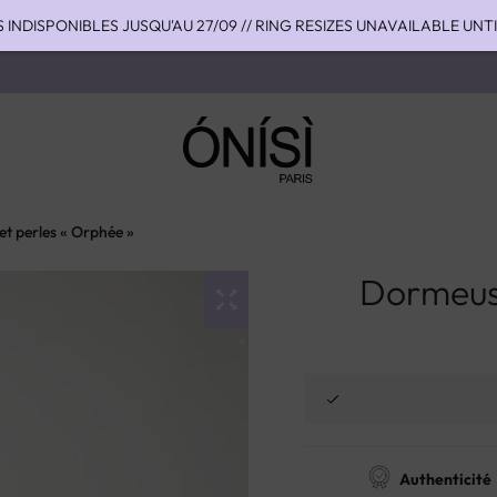
S INDISPONIBLES JUSQU'AU 27/09 // RING RESIZES UNAVAILABLE UNT
HIPPING TO THE US WITH DHL EXPRESS - NO SUPRISE DUTIES AT DEL
OU 4 FOIS SANS FRAIS AVEC ALMA - PAY IN CHARGE FREE INSTALME
t perles « Orphée »
Dormeuse
Authenticité