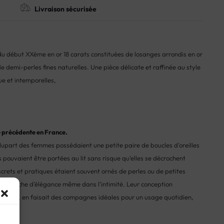
Livraison sécurisée
u début XXème en or 18 carats constituées de losanges arrondis en or
 de demi-perles fines naturelles. Une pièce délicate et raffinée au style
ue et intemporelles,
ie précédente en France.
plupart des femmes possédaient une petite paire de boucles d’oreilles
 pouvaient être portées au lit sans risque qu’elles se décrochent
screts et pratiques étaient souvent ornés de perles ou de petites
une touche d’élégance même dans l’intimité. Leur conception
écurisé, en faisait des compagnes idéales pour un usage quotidien,