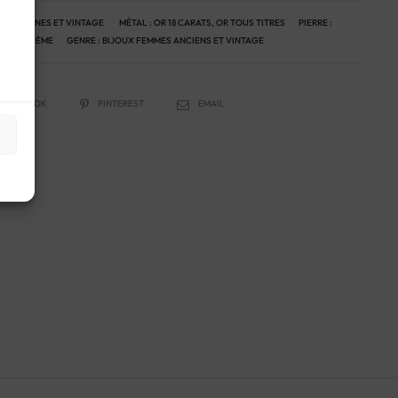
 ANCIENNES ET VINTAGE
MÉTAL :
OR 18 CARATS
,
OR TOUS TITRES
PIERRE :
OQUE :
19ÈME
GENRE :
BIJOUX FEMMES ANCIENS ET VINTAGE
FACEBOOK
PINTEREST
EMAIL