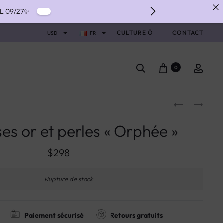
IL 09/27✨
IVERY ✨
CULTURE Ó
CONTACT
USD
FR
NTS WITH ALMA ✨
0
s or et perles « Orphée »
$
298
Rupture de stock
Paiement sécurisé
Retours gratuits