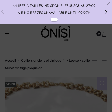
✨MISES A TAILLES INDISPONIBLES JUSQU'AU 27/09
// RING RESIZES UNAVAILABLE UNTIL 09/27✨
✨ FAST SHIPPING TO THE US WITH DHL EXPRESS -
NO SUPRISE DUTIES AT DELIVERY ✨
0
✨ PAIEMENT EN 3 OU 4 FOIS SANS FRAIS AVEC
ALMA - PAY IN CHARGE FREE INSTALMENTS WITH
ALMA ✨
Accueil
Colliers anciens et vintage
« Louise » collier
Murat vintage plaqué or
VENDU