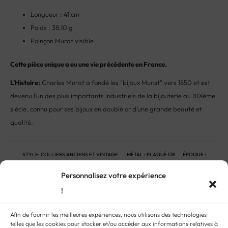
Longueur : 41 cm
Poids : 38,10 g
Poinçon Murat visible
Cette pièce unique a eu une vie précédente en France.
L’Histoire:
Charles Murat a fondé les “bijoux Murat” vers 1850 et est
devenu l’un des plus importants industriels de la bijouterie au XIXème
siècle, connu pour ses bijoux en doublé or d’une grande beauté et
qualité.
STYLE:
COLLIERS ANCIENS ET VINTAGE
MÉTAL :
PLAQUÉ OR
ÉPOQUE :
VINTAGE
GENRE :
BIJOUX FEMMES ANCIENS ET VINTAGE
Personnalisez votre expérience
!
Afin de fournir les meilleures expériences, nous utilisons des technologies
telles que les cookies pour stocker et/ou accéder aux informations relatives à