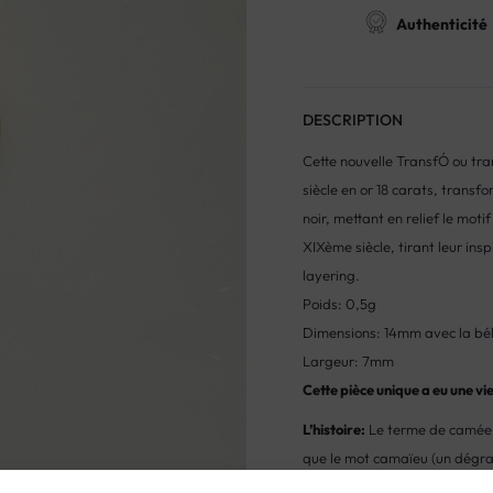
Authenticité
DESCRIPTION
Cette nouvelle TransfÓ ou tr
siècle en or 18 carats, trans
noir, mettant en relief le moti
XIXème siècle, tirant leur ins
layering.
Poids: 0,5g
Dimensions: 14mm avec la bél
Largeur: 7mm
Cette pièce unique a eu une v
L’histoire:
Le terme de camée e
que le mot camaïeu (un dégrad
(calcédoine ou sardnyx) ou sur