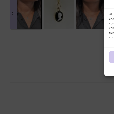
Afi
coo
con
com
con
car