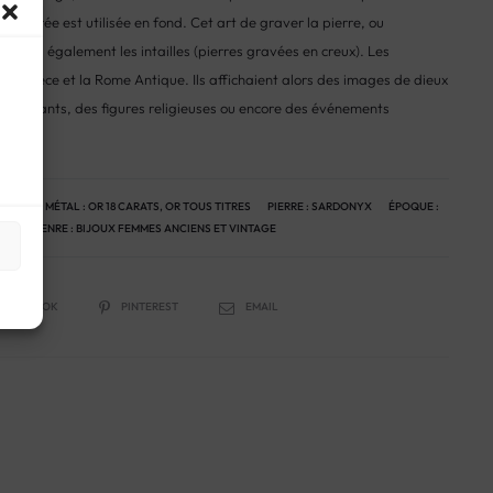
e colorée est utilisée en fond. Cet art de graver la pierre, ou
s mais également les intailles (pierres gravées en creux). Les
a Grèce et la Rome Antique. Ils affichaient alors des images de dieux
 dirigeants, des figures religieuses ou encore des événements
NTAGE
MÉTAL :
OR 18 CARATS
,
OR TOUS TITRES
PIERRE :
SARDONYX
ÉPOQUE :
ÈME
GENRE :
BIJOUX FEMMES ANCIENS ET VINTAGE
FACEBOOK
PINTEREST
EMAIL