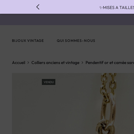
✨MISES A TAILLE
✨ FAST S
✨ PAIEMENT EN 3 
BIJOUX VINTAGE
QUI SOMMES-NOUS
Accueil
Colliers anciens et vintage
Pendentif or et camée sar
VENDU