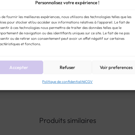
Personnalisez votre expérience !
coquillage, tandis que la parti
glyptique, concerne les camée
n de fournir les meilleures expériences, nous utilisons des technologies telles que les
premiers camées remontent à l
kies pour stocker et/ou accéder aux informations relatives à l'appareil. Le fait de
sentir à ces technologies nous permettra de traiter des données telles que le
et de déesses, des héros, des
portement de navigation ou des identifiants uniques sur ce site. Le fait de ne pas
marquants.
sentir ou de retirer son consentement peut avoir un effet négatif sur certaines
actéristiques et fonctions.
STYLE:
COLLIERS ANCIENS ET VI
19
Accepter
Refuser
Voir preferences
Politique de confidentialité
CGV
Produits similaires