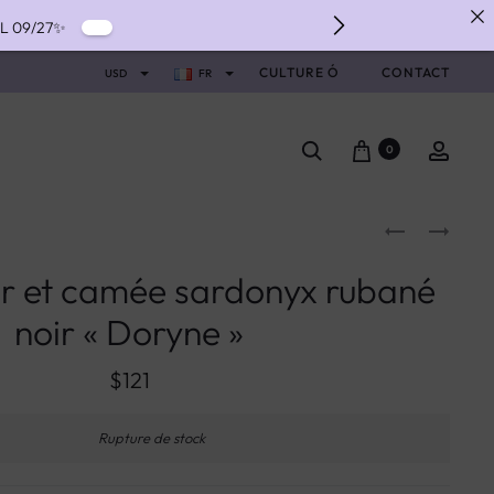
IL 09/27✨
IVERY ✨
CULTURE Ó
CONTACT
USD
FR
NTS WITH ALMA ✨
0
or et camée sardonyx rubané
noir « Doryne »
$
121
Rupture de stock