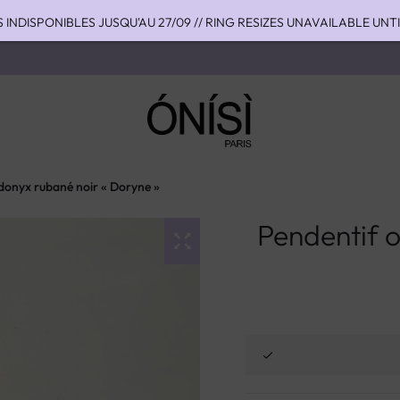
S INDISPONIBLES JUSQU'AU 27/09 // RING RESIZES UNAVAILABLE UNT
HIPPING TO THE US WITH DHL EXPRESS - NO SUPRISE DUTIES AT DEL
OU 4 FOIS SANS FRAIS AVEC ALMA - PAY IN CHARGE FREE INSTALME
donyx rubané noir « Doryne »
Pendentif 