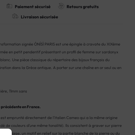
Paiement sécurisé
Retours gratuits
Livraison sécurisée
ansformation signée ÓNÍSÌ PARIS est une épingle à cravate du XIXème
formée en petit pendentif présentant un profil de femme sur sardonyx
f blanc. Une pièce classique du répertoire des bijoux français du
piration dans la Grèce antique. A porter sur une chaîne en or seul ou en
ière, 11mm sans
ie précédente en France.
st emprunté directement de l’italien Cameo qui a la même origine
é de couleurs d’une même tonalité). Ils consistent à graver sur pierre
 coquillage, un motif en relief sur la partie blanche de la pierre ou du