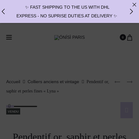
✨ FAST SHIPPING TO THE US WITH DHL
EXPRESS - NO SUPRISE DUTIES AT DELIVERY ✨
✨ PAIEMENT EN 3 OU 4 FOIS SANS FRAIS AVEC
ALMA - PAY IN CHARGE FREE INSTALMENTS
0
WITH ALMA ✨
✨MISES A TAILLES INDISPONIBLES JUSQU'AU
27/09 // RING RESIZES UNAVAILABLE UNTIL
09/27✨
Accueil
Colliers anciens et vintage
Pendentif or,
saphir et perles fines « Lyna »
VENDU
Pendentif or, saphir et perles