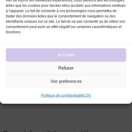
Afin de fournir les meilleures expériences, nous utilisons des technologies
FEMMES ANCIENS ET VINTAGE
telles que les cookies pour stocker et/ou accéder aux informations relatives
à l'appareil. Le fait de consentir à ces technologies nous permettra de
traiter des données telles que le comportement de navigation ou des
identifiants uniques sur ce site. Le fait de ne pas consentir ou de retirer son
consentement peut avoir un effet négatif sur certaines caractéristiques et
fonctions.
Accepter
Produits similaires
Refuser
Voir preferences
Politique de confidentialité
CGV