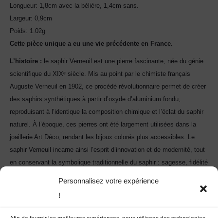
Longueur: 1,8cm avec la bélière, 1,4cm sans.
Largeur: 0,9cm
Poids: 1.02g
Cette pièce unique a eu une vie précédente en France.
L’histoire :
le saphir Verneuil est une pierre fascinante, née du génie
scientifique du XIXᵉ siècle. Mis au point par le chimiste français
Auguste Verneuil en 1902, ce procédé révolutionnaire permet de créer
des saphirs synthétiques à partir d’oxyde d’aluminium fondu,
reproduisant à l’identique la composition chimique et l’éclat du saphir
naturel. À l’époque, ces pierres ont été largement utilisées dans la
joaillerie Art Déco, rendant les bijoux colorés plus accessibles. Le
saphir Verneuil incarne ainsi l’esprit d’innovation et de modernité, tout
en conservant la symbolique traditionnelle du saphir : sagesse, fidélité
et protection.
Personnalisez votre expérience
!
STYLE:
COLLIERS ANCIENS ET VINTAGE
MÉTAL :
OR 18 CARATS
,
OR TOUS
TITRES
PIERRE :
PERLE
,
SAPHIR
ÉPOQUE :
19ÈME
GENRE :
BIJOUX