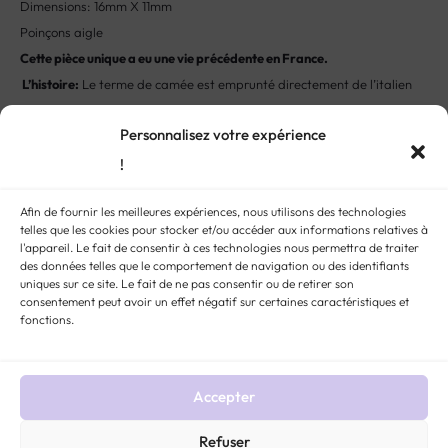
Dimensions: 16mm X 11mm
Poinçons aigle
Cette pièce unique a eu une vie précédente en France.
L’histoire:
Le terme de camée est emprunté directement de l’italien
Cameo qui a la même origine que le mot camaïeu (un dégradé de
Personnalisez votre expérience
couleurs d’une même tonalité). Ils consistent à graver sur pierre
(calcédoine) ou sur coquillage, un motif en relief sur la partie blanche
!
de la pierre ou du coquillage, tandis que la partie colorée est utilisée
Afin de fournir les meilleures expériences, nous utilisons des technologies
en fond. Cet art de graver la pierre, ou glyptique, concerne les
telles que les cookies pour stocker et/ou accéder aux informations relatives à
camées mais également les intailles (pierres gravées en creux). Les
l'appareil. Le fait de consentir à ces technologies nous permettra de traiter
des données telles que le comportement de navigation ou des identifiants
premiers camées remontent à la Grèce et la Rome Antique. Ils
uniques sur ce site. Le fait de ne pas consentir ou de retirer son
affichaient alors des images de dieux et de déesses, des héros, des
consentement peut avoir un effet négatif sur certaines caractéristiques et
dirigeants, des figures religieuses ou encore des événements
fonctions.
marquants.
Accepter
STYLE:
COLLIERS ANCIENS ET VINTAGE
MÉTAL :
OR 18 CARATS
,
OR TOUS
TITRES
PIERRE :
CAMÉE
ÉPOQUE :
19ÈME
GENRE :
BIJOUX FEMMES ANCIENS ET
VINTAGE
Refuser