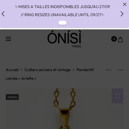
✨MISES A TAILLES INDISPONIBLES JUSQU'AU 27/09
// RING RESIZES UNAVAILABLE UNTIL 09/27✨
✨ FAST SHIPPING TO THE US WITH DHL EXPRESS -
NO SUPRISE DUTIES AT DELIVERY ✨
0
✨ PAIEMENT EN 3 OU 4 FOIS SANS FRAIS AVEC
ALMA - PAY IN CHARGE FREE INSTALMENTS WITH
ALMA ✨
Accueil
Colliers anciens et vintage
Pendentif
camée « Ariette »
VENDU