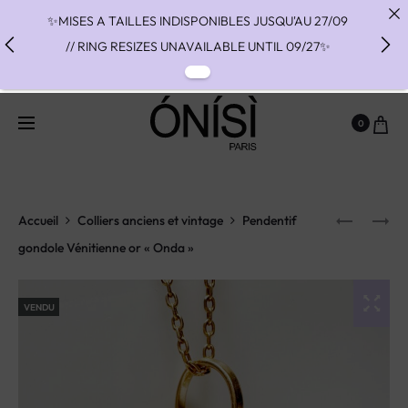
✨MISES A TAILLES INDISPONIBLES JUSQU'AU 27/09
// RING RESIZES UNAVAILABLE UNTIL 09/27✨
✨ FAST SHIPPING TO THE US WITH DHL EXPRESS -
NO SUPRISE DUTIES AT DELIVERY ✨
0
✨ PAIEMENT EN 3 OU 4 FOIS SANS FRAIS AVEC
ALMA - PAY IN CHARGE FREE INSTALMENTS WITH
ALMA ✨
Accueil
Colliers anciens et vintage
Pendentif
gondole Vénitienne or « Onda »
VENDU