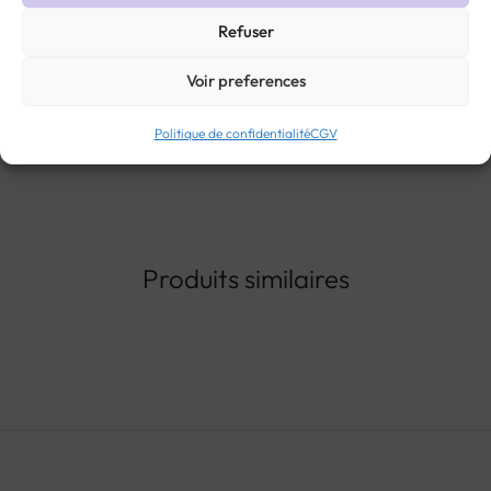
Refuser
STYLE:
COLLIERS ANCIENS ET VINTAGE
MÉTAL :
OR 18 CARATS
,
OR TOUS
TITRES
ÉPOQUE :
VINTAGE
GENRE :
BIJOUX ANCIENS ET VINTAGE UNISEXE
Voir preferences
Politique de confidentialité
CGV
Produits similaires