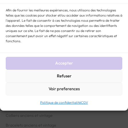
Afin de fournir les meilleures expériences, nous utilisons des technologies
telles que les cookies pour stocker et/ou accéder aux informations relatives à
Soyez informé(e) en priorité
l'appareil. Le fait de consentir à ces technologies nous permettra de traiter
des données telles que le comportement de navigation ou des identifiants
de toutes nos actualités et offres exclusives.
uniques sur ce site. Le fait de ne pas consentir ou de retirer son
consentement peut avoir un effet négatif sur certaines caractéristiques et
fonctions.
Accepter
Refuser
Voir preferences
DÉCOUVREZ NOS BIJOUX
Politique de confidentialité
CGV
Boucles d’oreilles anciennes et vintage
Colliers anciens et vintage
Bracelets anciens et vintage