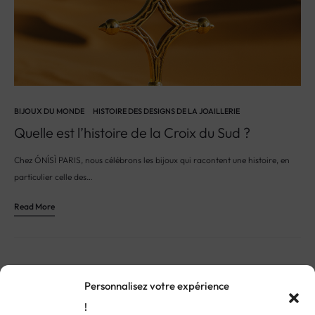
BIJOUX DU MONDE
HISTOIRE DES DESIGNS DE LA JOAILLERIE
Quelle est l’histoire de la Croix du Sud ?
Chez ÓNÍSÌ PARIS, nous célébrons les bijoux qui racontent une histoire, en
particulier celle des…
Read More
Personnalisez votre expérience
!