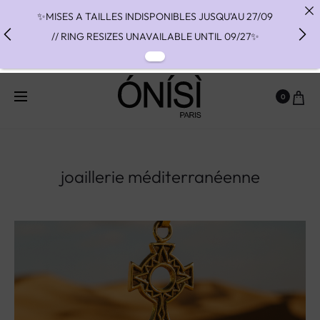
✨MISES A TAILLES INDISPONIBLES JUSQU'AU 27/09
// RING RESIZES UNAVAILABLE UNTIL 09/27✨
✨ FAST SHIPPING TO THE US WITH DHL EXPRESS -
NO SUPRISE DUTIES AT DELIVERY ✨
0
✨ PAIEMENT EN 3 OU 4 FOIS SANS FRAIS AVEC
ALMA - PAY IN CHARGE FREE INSTALMENTS WITH
ALMA ✨
joaillerie méditerranéenne