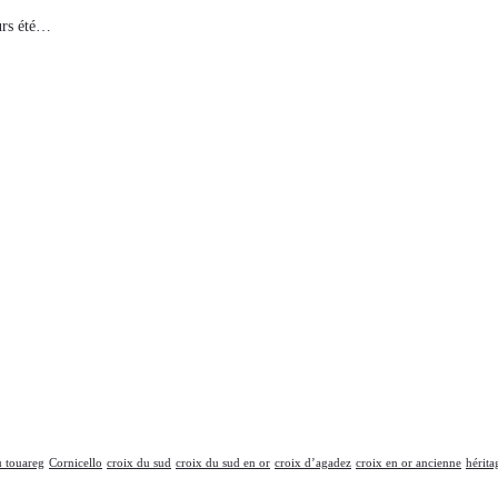
ours été…
u touareg
Cornicello
croix du sud
croix du sud en or
croix d’agadez
croix en or ancienne
hérita