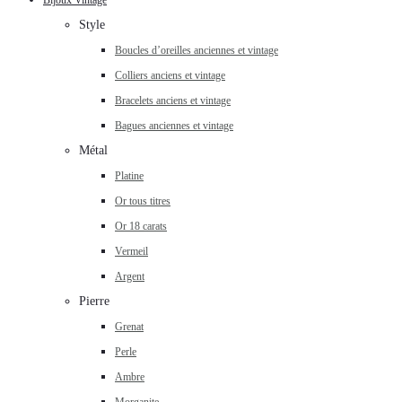
Bijoux Vintage
Style
Boucles d’oreilles anciennes et vintage
Colliers anciens et vintage
Bracelets anciens et vintage
Bagues anciennes et vintage
Métal
Platine
Or tous titres
Or 18 carats
Vermeil
Argent
Pierre
Grenat
Perle
Ambre