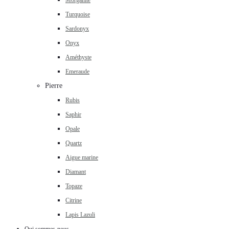
Morganite
Turquoise
Sardonyx
Onyx
Améthyste
Emeraude
Pierre
Rubis
Saphir
Opale
Quartz
Aigue marine
Diamant
Topaze
Citrine
Lapis Lazuli