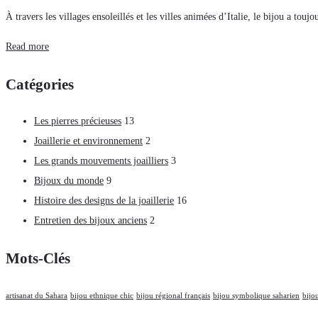
À travers les villages ensoleillés et les villes animées d’Italie, le bijou a touj
Read more
Catégories
Les pierres précieuses
13
Joaillerie et environnement
2
Les grands mouvements joailliers
3
Bijoux du monde
9
Histoire des designs de la joaillerie
16
Entretien des bijoux anciens
2
Mots-Clés
artisanat du Sahara
bijou ethnique chic
bijou régional français
bijou symbolique saharien
bijo