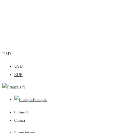
USD
USD
EUR
fr
Français
Culture Ó
Contact