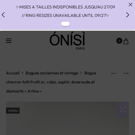
✨MISES A TAILLES INDISPONIBLES JUSQU'AU 27/09
// RING RESIZES UNAVAILABLE UNTIL 09/27✨
✨ FAST SHIPPING TO THE US WITH DHL EXPRESS -
NO SUPRISE DUTIES AT DELIVERY ✨
0
✨ PAIEMENT EN 3 OU 4 FOIS SANS FRAIS AVEC
ALMA - PAY IN CHARGE FREE INSTALMENTS WITH
ALMA ✨
Accueil
Bagues anciennes et vintage
Bague
chevron tutti frutti or, rubis, saphir, émeraude et
diamants « Arline »
VENDU