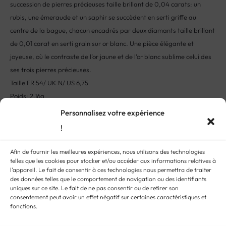
succession de pierres précieuses taille brillant de 0,04 carats: un
rubis, une émeraude et un saphir se succèdent en serti griffe au
centre de la bague, chacun encadrés par deux diamants taille brillant
de 0,01 carat en serti grain sur or blanc. Une pièce élégante et
joyeuse, où le contraste de l’or jaune et de l’or blanc sublime celui des
ses trois pierres précieuses.
Taille FR 54/ UK N/ US 6,75
Poids: 2,16g
Poinçon or 750
Personnalisez votre expérience
Cette pièce unique a eu une vie précédente en Italie.
!
L’histoire:
bien qu’elles ne soient pas rattachées à une époque
Afin de fournir les meilleures expériences, nous utilisons des technologies
particulière, les pièces de bijouterie de style tutti frutti gagnèrent en
telles que les cookies pour stocker et/ou accéder aux informations relatives à
popularité à partir de la moitié du XXème siècle et se caractérisent
l'appareil. Le fait de consentir à ces technologies nous permettra de traiter
des données telles que le comportement de navigation ou des identifiants
par un mélange d’au moins trois pierres précieuses de couleur
uniques sur ce site. Le fait de ne pas consentir ou de retirer son
différentes pour un effet multicolore harmonieux et joyeux. On
consentement peut avoir un effet négatif sur certaines caractéristiques et
distingue le plus souvent des tutti frutti de couleurs primaires vives et
fonctions.
comportant souvent les pierres précieuses traditionnelles (rouge du